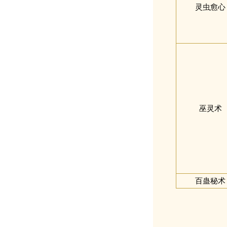
灵虫愈心
巫灵术
百蛊秘术