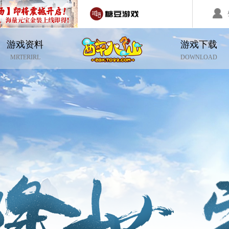
游戏资料
游戏下载
回合制游戏
国战游戏
特色游戏
MRTERIRL
DOWNLOAD
醉红楼
秦始皇
勇士无双
醉八仙
斗神
西游】神兽版
本
《秦始皇ol》国庆大服
【醉八仙】新派回合制
【北
国战的号角已经打响
八仙过海故事背景
注册账号
客服中心