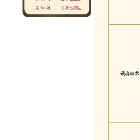
发号网
快吧游戏
锁魂蛊术