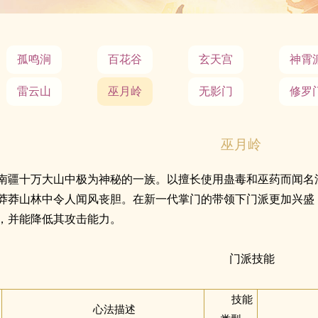
孤鸣涧
百花谷
玄天宫
神霄
雷云山
巫月岭
无影门
修罗
巫月岭
南疆十万大山中极为神秘的一族。以擅长使用蛊毒和巫药而闻名
莽莽山林中令人闻风丧胆。在新一代掌门的带领下门派更加兴盛
，并能降低其攻击能力。
门派技能
技能
心法描述