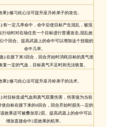
[效果]:修习此心法可提升巫月岭弟子的攻击。
蛊]:有一定几率命中，命中后使目标产生混乱，被混
在行动时对在场任意一个目标进行普通攻击,混乱效
到2个回合。提高武器上的命中可以增加这个技能的
命中几率。
虫蛊]:在接下来3回合，回合开始时消耗目标的真气使
恢复一定的气血，目标真气不足时则无法恢复。
[效果]:修习此心法可提升巫月岭弟子的法术。
蛊]:对目标造成气血和真气双重伤害，伤害值为当前
，并使自标在接下来的4回合，回合开始时损失―定的
,该效果还可被叠加至2层。提高武器上的命中可以
增加直接命中2层效果的机率。