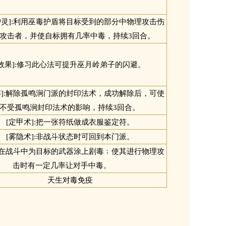
护灵]:利用巫毒护盾将目标受到的部分中物理攻击伤
攻击者，并使自标拥有几率中毒，持续3回合。
[效果]:修习此心法可提升巫月岭弟子的闪避。
解]:解除孤鸣涧门派的封印法术，成功解除后，可使
不受孤鸣涧封印法术的影响，持续3回合。
[定甲术]:把一张符纸做成衣服鉴定符。
[雾隐术]:非战斗状态时可回到本门派。
]:在战斗中为目标的武器涂上剧毒﹔使其进行物理攻
击时有一定几率让对手中毒。
天生对毒免疫