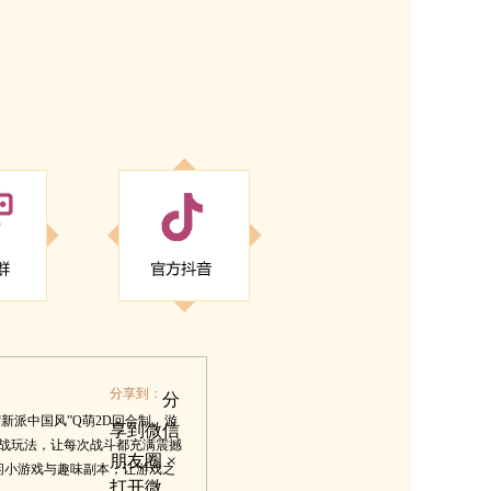
分享到：
分
新派中国风”Q萌2D回合制。游
享到微信
战玩法，让每次战斗都充满震撼
朋友圈
×
休闲小游戏与趣味副本，让游戏之
打开微