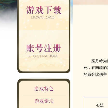
巫月岭为
死，在南疆的
的百分比伤害
心法