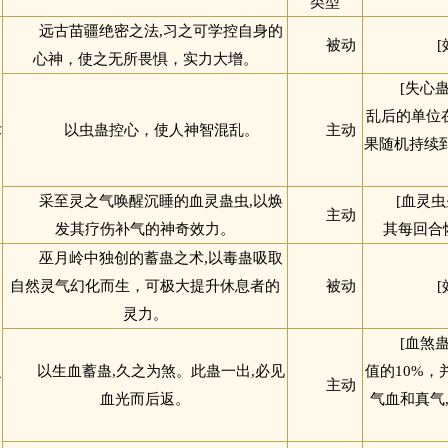
类型
远古苗疆绝密之法,习之可学控自身的
被动
心神，使之无所畏惧，实力大增。
[失心
乱后的单位
术
以虫蛊控心，使人神智混乱。
主动
果随机持续
采至灵之气唤醒沉睡的血灵蛊虫,以焕
[血灵
主动
发其疗伤补气的神奇效力。
其每回合
巫月岭中独创的蓄蛊之术,以毒蛊吸取
自然灵气幻化而生，可极大提升休息者的
被动
灵力。
[血煞
之
以生血蓄蛊,久之为煞。此蛊一出,必见
值的10%
主动
血光而后返。
气血和真气