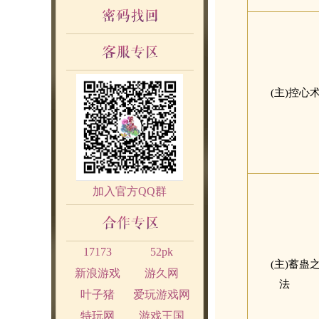
(主)控心
加入官方QQ群
17173
52pk
(主)蓄蛊
新浪游戏
游久网
法
叶子猪
爱玩游戏网
特玩网
游戏王国