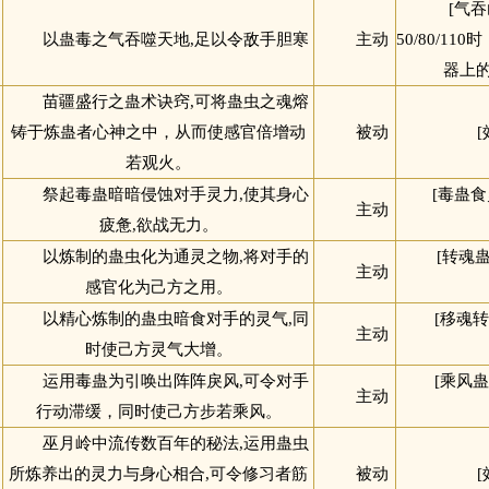
[气
以蛊毒之气吞噬天地,足以令敌手胆寒
主动
50/80/1
器上
苗疆盛行之蛊术诀窍,可将蛊虫之魂熔
铸于炼蛊者心神之中，从而使感官倍增动
被动
若观火。
祭起毒蛊暗暗侵蚀对手灵力,使其身心
[毒蛊
主动
疲惫,欲战无力。
以炼制的蛊虫化为通灵之物,将对手的
[转魂
主动
感官化为己方之用。
以精心炼制的蛊虫暗食对手的灵气,同
[移魂
主动
时使己方灵气大增。
运用毒蛊为引唤出阵阵戾风,可令对手
[乘风
主动
行动滞缓，同时使己方步若乘风。
巫月岭中流传数百年的秘法,运用蛊虫
所炼养出的灵力与身心相合,可令修习者筋
被动