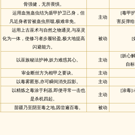
骨强健，无所畏惧。
运用血煞蛊虫结为盾甲护卫己身，但
[毒甲
主动
凡近身者皆被蛊虫所噬,极难幸免。
害反弹给
运用上古巫术与自然之物通灵,与巫灵
化为一体，使修习者步履轻盈,极大地提高
被动
闪避能力。
[妖心
以巫族秘法护神,妖力难惑其心。
主动
自标
审金断丝方为相甲之要诀。
主动
以毒雾匿形,亦可瞬间消失踪影。
主动
以精炼之毒涂于利器,即便寻常一击也
[涂毒
主动
是杀机四起。
苗疆乃至阴至毒之地,因尝遍百毒。
被动