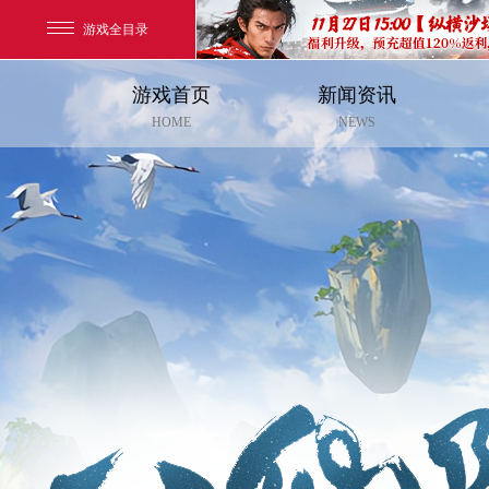
游戏全目录
游戏首页
新闻资讯
玄幻游戏
HOME
NEWS
玄天之剑
剑啸九州
猛将OL
【
《勇士ol》预约开启
【西游】神兽版新版
横版格斗动作网游
首款骑战回合制端游