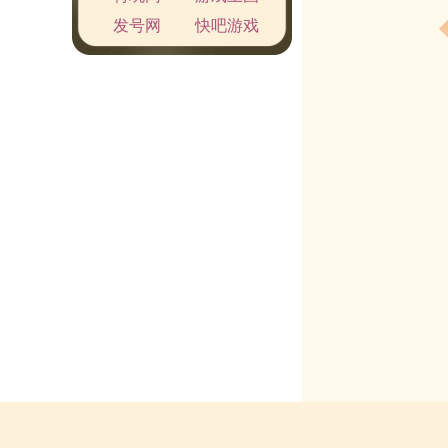
发号网
快吧游戏