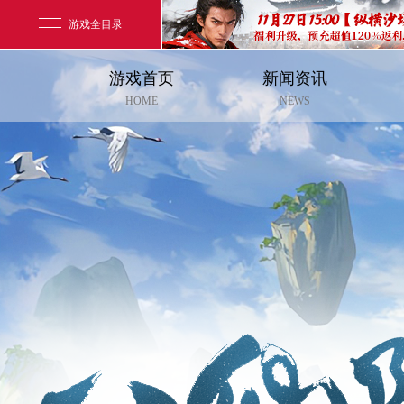
游戏全目录
游戏首页
新闻资讯
玄幻游戏
HOME
NEWS
玄天之剑
剑啸九州
猛将OL
【
《勇士ol》预约开启
【西游】神兽版新版
横版格斗动作网游
首款骑战回合制端游