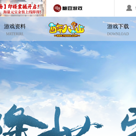
游戏资料
游戏下载
回合制游戏
国战游戏
特色游戏
MRTERIRL
DOWNLOAD
醉红楼
秦始皇
勇士无双
醉八仙
斗神
西游】神兽版
本
《秦始皇ol》国庆大服
【醉八仙】新派回合制
【北
国战的号角已经打响
八仙过海故事背景
注册账号
客服中心