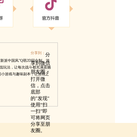
分享到：
分
新派中国风”Q萌2D回合制。游
享到微信
战玩法，让每次战斗都充满震撼
朋友圈
×
休闲小游戏与趣味副本，让游戏之
打开微
信，点击
底部
的"发现"
使用“扫
一扫”即
可将网页
分享至朋
友圈。