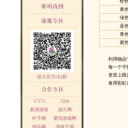
橙
黄
绿
蓝
青
紫
利用物品
每一个守
资质上限
加入官方QQ群
食用彩虹
17173
52pk
新浪游戏
游久网
叶子猪
爱玩游戏网
特玩网
游戏王国