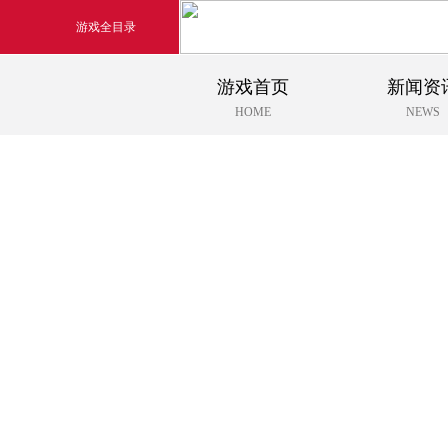
游戏全目录
游戏首页
新闻资
玄幻游戏
HOME
NEWS
玄天之剑
剑啸九州
猛将OL
《勇士ol》预约开启
【
横版格斗动作网游
首