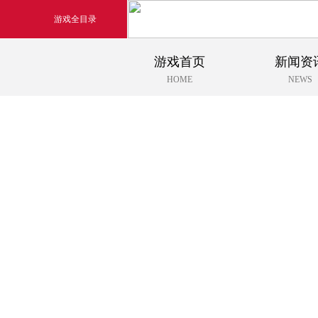
游戏全目录
游戏首页
新闻资
玄幻游戏
HOME
NEWS
玄天之剑
剑啸九州
猛将OL
《勇士ol》预约开启
【
横版格斗动作网游
首