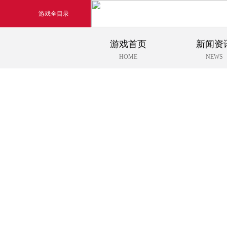
游戏全目录
游戏首页
新闻资
玄幻游戏
HOME
NEWS
玄天之剑
剑啸九州
猛将OL
《勇士ol》预约开启
【
横版格斗动作网游
首