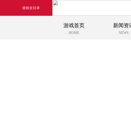
游戏全目录
游戏首页
新闻资
玄幻游戏
HOME
NEWS
玄天之剑
剑啸九州
猛将OL
《勇士ol》预约开启
【
横版格斗动作网游
首