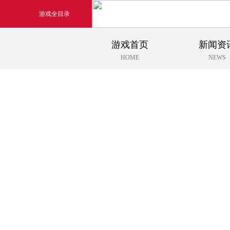
游戏全目录
游戏首页
新闻资
玄幻游戏
HOME
NEWS
玄天之剑
剑啸九州
猛将OL
《勇士ol》预约开启
【
横版格斗动作网游
首